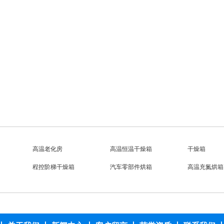
程控阶梯干燥箱
程控阶梯干燥箱
汽车零部件烘
特规烘箱
台车防爆烘箱
真空烘箱
不锈钢烘箱
工业烘箱
高温老化房