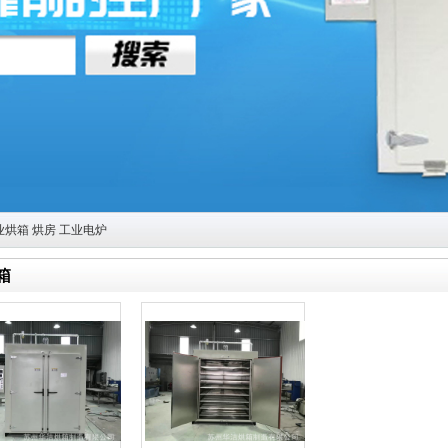
业烘箱
烘房
工业电炉
箱
的位置：
首页
>
产品中心
> 蒸汽烘箱